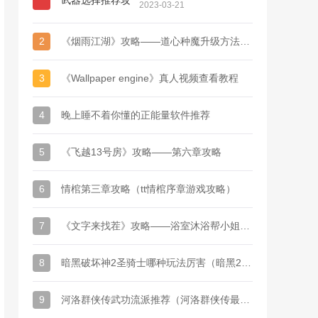
（骑砍2 1.7版本锻造最
2023-03-21
强武器）
2
《烟雨江湖》攻略——道心种魔升级方法以及所需丹药
3
《Wallpaper engine》真人视频查看教程
4
晚上睡不着你懂的正能量软件推荐
5
《飞越13号房》攻略——第六章攻略
6
情棺第三章攻略（tt情棺序章游戏攻略）
7
《文字来找茬》攻略——浴室沐浴帮小姐姐心情变好通关攻略
8
暗黑破坏神2圣骑士哪种玩法厉害（暗黑2圣骑士双热玩法详细攻略）
9
河洛群侠传武功流派推荐（河洛群侠传最强剑法）