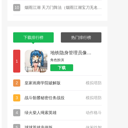
10
烟雨江湖 天刀门阵法（烟雨江湖宝刀无名任务攻略）
下载排行榜
热门排行榜
地铁隐身管理员像素游戏_透明人间汉化版
角色扮演
1
下载
2
皇家画廊学院破解版
模拟塔防
3
战斗骷髅秘密任务战役
模拟塔防
4
绿火柴人绳索英雄
动作格斗
5
球球英雄充值版
休闲益智