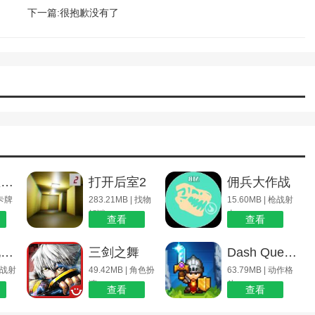
下一篇:很抱歉没有了
街机捕鱼达人
打开后室2
佣兵大作战
 卡牌
283.21MB | 找物
15.60MB | 枪战射
解谜
击
查看
查看
僵尸大地电影_僵尸大地
三剑之舞
Dash Quest 2
 枪战射
49.42MB | 角色扮
63.79MB | 动作格
演
斗
查看
查看