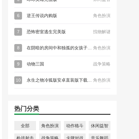
6
逆王传说内购版
角色扮演
7
恐怖密室逃生完美版
找物解谜
8
在阴暗的房间中和独孤的女孩子的物语
角色扮演
9
动物三国
战争策略
10
永生之物冷狐版安卓直装版下载2.2g_永生之物冷狐版安卓直装版
角色扮演
热门分类
全部
角色扮演
动作格斗
休闲益智
枪战射击
战争策略
卡牌对战
音乐舞蹈