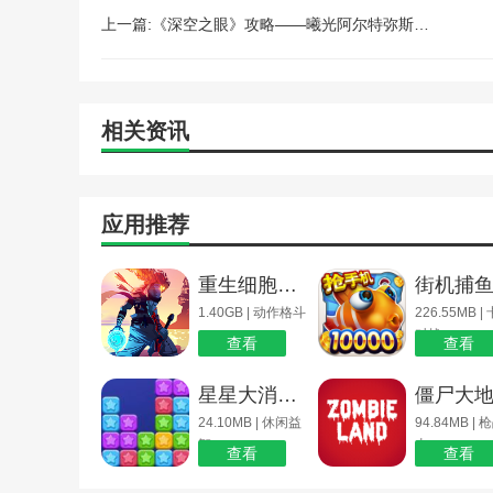
上一篇:《深空之眼》攻略——曦光阿尔特弥斯技能介绍
相关资讯
应用推荐
重生细胞免内购版中文版_重生细胞免内购
1.40GB | 动作格斗
226.55MB |
对战
查看
查看
星星大消除游戏_星星世界大消除
24.10MB | 休闲益
94.84MB |
智
击
查看
查看