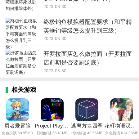
2023-06-30
终极钓鱼模拟器配置要求（和平精
英垂钓等级怎么提升到三级）
2023-06-30
开罗拉面店怎么做拉面（开罗拉面
店前期是否要刷汤底）
2023-06-30
相关游戏
勇者爱冒险
Project Playtime
逃离方块四季
花町物语汉化版
角色扮演 60.95MB
找物解谜 66.41MB
找物解谜 49.66MB
角色扮演 614.90MB