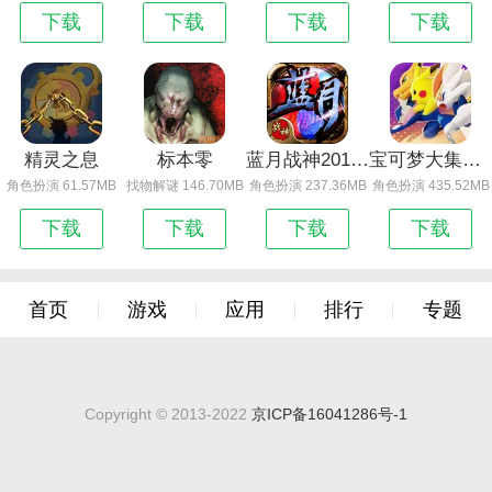
下载
下载
下载
下载
精灵之息
标本零
蓝月战神2018版
宝可梦大集结日服
角色扮演 61.57MB
找物解谜 146.70MB
角色扮演 237.36MB
角色扮演 435.52MB
下载
下载
下载
下载
首页
游戏
应用
排行
专题
Copyright © 2013-2022
京ICP备16041286号-1