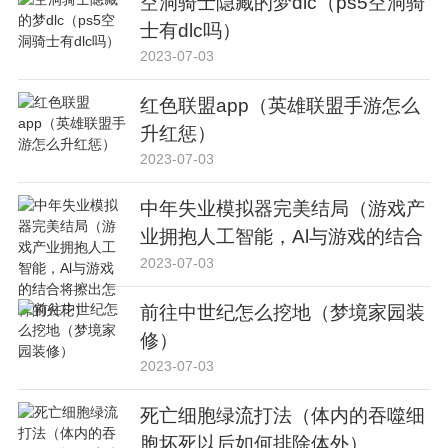
空洞骑士隐藏的梦dlc（ps5空洞骑
士有dlc吗）
2023-07-03
红色联盟app（英雄联盟手游怎么
升红惩）
2023-07-03
中年失业模拟器完美结局（游戏产
业拥抱人工智能，Al与游戏的结合
将擦出怎样的火花）
2023-07-03
前往中世纪怎么挖地（梦境家园装
修）
2023-07-03
死亡细胞绿流打法（体内的吞噬细
胞坏死以后如何排除体外）