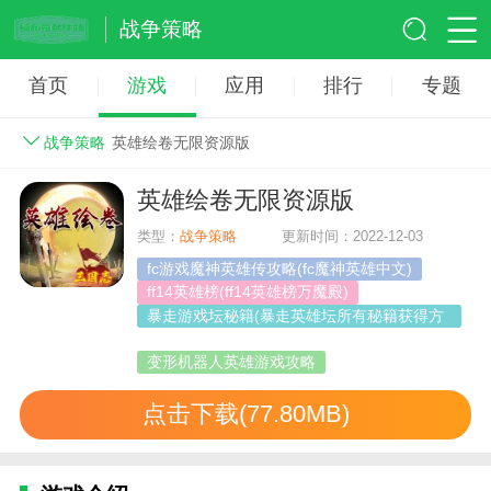
战争策略
首页
游戏
应用
排行
专题
战争策略
英雄绘卷无限资源版
英雄绘卷无限资源版
类型：
战争策略
更新时间：2022-12-03
fc游戏魔神英雄传攻略(fc魔神英雄中文)
ff14英雄榜(ff14英雄榜万魔殿)
暴走游戏坛秘籍(暴走英雄坛所有秘籍获得方
法还有绝招)
变形机器人英雄游戏攻略
点击下载(77.80MB)