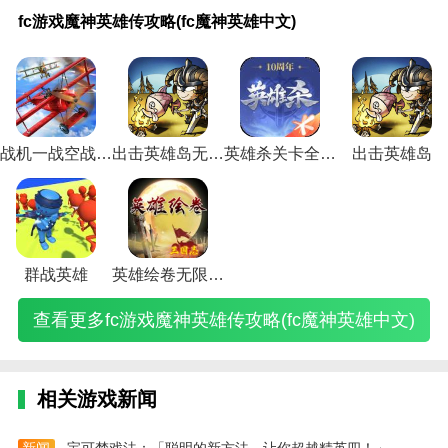
游
英
走
形
神
与
跑
国
雕
斗
1.3a(弑
游
游
游
游
游
游
戏中模拟酒店的运营。
fc游戏魔神英雄传攻略(fc魔神英雄中文)
戏
雄
游
机
学
远
英
英
英
士
神1.3a
合
进
三
英
英
英
魔
榜
戏
器
院
征
雄
杰
雄
星
隐藏英
击
击
国
雄
雄
雄
英雄绘卷无限资源版函数
神
(ff14
坛
人
手
手
攻
手
传
矢
雄密
版
的
战
群
杀
杀
英
英
秘
英
游
游
略
游
走
手
码)
热
英
记
侠
扫
真
1.三国故事反映了三个原始王国的故事。各路英雄出行
雄
雄
籍
雄
攻
英
游
传
法
游
血
雄
英
传
荡
骊
都会经过酒店。
传
榜
(暴
游
略
雄
戏
攻
游
腾
传
攻
雄
3
攻
姬
攻
万
走
戏
新
攻
游
略
戏
讯
奇
略
攻
攻
略
攻
2.自由轻松的穿越四角，设计非常丰富的四角游戏场
略
魔
英
攻
英
略
戏
(三
攻
攻
攻
(点
略
略
(手
略
战机一战空战英雄
出击英雄岛无限钻石版
英雄杀关卡全开放版
出击英雄岛
(fc
殿)
雄
略
雄
(剑
(英
国
略
略
略
击
秘
(手
机
(英
(
景，在游戏过程中穿梭。
魔
坛
(变
获
与
雄
英
(射
英
(热
英
籍
游
版
雄
神
所
形
得
远
酷
雄
雕
雄
血
雄
(三
英
英
杀
3.赚金币。可以接受客户，更好的赚更多的金币，还可
英
有
机
(超
征
跑
传
英
(圣
传
手
国
雄
雄
手
以经营酒店帮自己赚金币。
雄
秘
器
级
英
大
手
雄
斗
奇
游)
英
群
杀
游
中
籍
人
英
雄
作
游
传
士
英
雄
侠
闯
真
文)
获
英
雄
获
战)
攻
手
手
雄
录
传
关
姬
4.名将工作，聚集各种名将帮助自己工作，同时更好的
群战英雄
英雄绘卷无限资源版
得
雄
学
得
略)
游
游
合
攻
3
攻
发)
管理酒店。
方
游
院
攻
攻
斗
击
略)
攻
略)
查看更多fc游戏魔神英雄传攻略(fc魔神英雄中文)
法
戏
攻
略)
略)
士
手
略
相关建议
还
攻
略)
传
游)
大
有
略
说
全)
巧
《一起三国志》是一款像素风格的模拟游戏。游戏发生
绝
图
攻
在三国时期，玩家可以随时开启故事情节。通过一系列
招)
文)
略)
相关游戏新闻
的游戏性活动，你将面临许多神秘的任务。