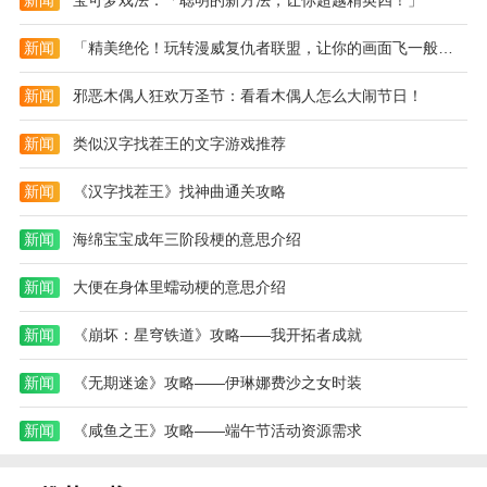
新闻
宝可梦戏法：「聪明的新方法，让你超越精英四！」
《狂斩三国志2》真的是一款动画武侠手游。在这个游
戏中，大家可以尝试一个类似武侠的角色扮演游戏。在
新闻
「精美绝伦！玩转漫威复仇者联盟，让你的画面飞一般地升级！」
这个游戏中，玩家可以创造不同的角色。他们可以很好
地开发游戏，轻松地玩游戏。
新闻
邪恶木偶人狂欢万圣节：看看木偶人怎么大闹节日！
新闻
类似汉字找茬王的文字游戏推荐
新闻
《汉字找茬王》找神曲通关攻略
新闻
海绵宝宝成年三阶段梗的意思介绍
新闻
大便在身体里蠕动梗的意思介绍
新闻
《崩坏：星穹铁道》攻略——我开拓者成就
新闻
《无期迷途》攻略——伊琳娜费沙之女时装
新闻
《咸鱼之王》攻略——端午节活动资源需求