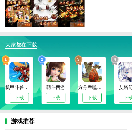
英雄绘卷无限资源版怎么玩
1.活动设置和各种各样的活动设置也让大家通过游戏获
得了广泛的选择。
大家都在下载
2.创造角色，在里面创造自己的游戏角色让玩家觉得游
戏太丰富而不敢尝试。
1
2
3
4
3.玩家想体验的游戏都在英雄绘卷无限资源版里，感觉
是一款很不一样的游戏。
英雄绘卷无限资源版亮点
机甲斗兽场灵圣女娲
萌斗西游
方舟吞噬进化山海经
艾塔
1.英雄绘卷无限资源版提供的游戏内容非常真实，每个
下载
下载
下载
下
人都能在游戏中获得不一样的体验。
2.征服地图和各种游戏地图。这些你都征服了，获得了
非常丰富的游戏体验。
游戏推荐
3.模拟经营是一个经典的酒店模拟过程，玩家可以在游
fc
ff14
暴
变
超
剑
酷
三
射
圣
弑神
手
手
手
手
手
手