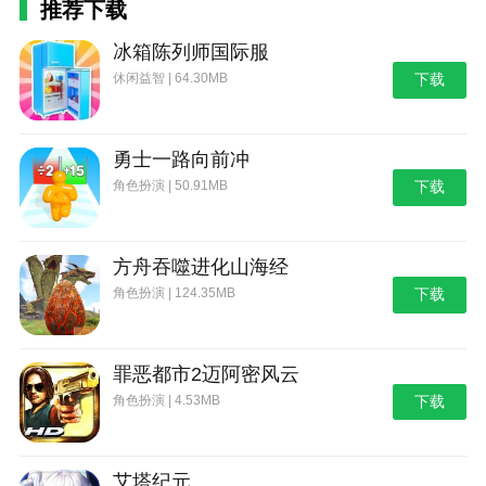
推荐下载
冰箱陈列师国际服
休闲益智 | 64.30MB
下载
勇士一路向前冲
角色扮演 | 50.91MB
下载
方舟吞噬进化山海经
角色扮演 | 124.35MB
下载
罪恶都市2迈阿密风云
角色扮演 | 4.53MB
下载
艾塔纪元