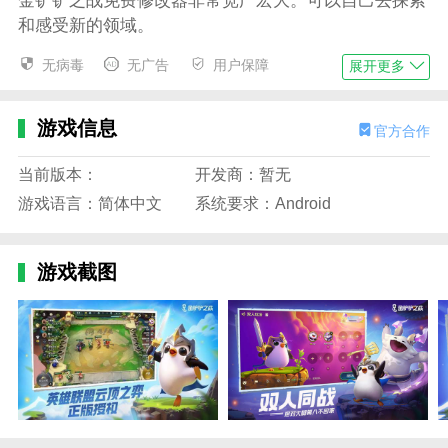
金铲铲之战免费修改器非常宽广宏大。可以自己去探索
和感受新的领域。
一个脑力消耗很大的自走棋游戏，很有意思，每一步都
无病毒
无广告
用户保障
展开更多
需要深思熟虑。
全新的游戏场景，享受不一样的真实棋局，体验真实的
游戏信息
官方合作
自定步调棋局之战。
当前版本：
开发商：暂无
金铲铲之战免费修改器段级表
游戏语言：简体中文
系统要求：Android
1。主要分为九个板块，分别是:黑铁、黄铜、白银、黄
金、铂金、钻石、超凡大师、傲主、最强王者。
游戏截图
2。除了非凡主、狂傲主、最强王，其他所有主要职位
都有四个次要职位。
3。排名分数在300-700的玩家会晋升到高手的位置，排
名前300的玩家会晋升到最强王者的位置。
金铲铲之战免费修改器最新交易代码
HGNYBAABLmxTEJLD