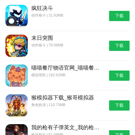
疯狂决斗
动作格斗 | 31.93MB
下载
末日突围
动作格斗 | 78.08MB
下载
喵喵餐厅物语官网_喵喵餐厅物语
模拟塔防 | 182.62MB
下载
猴模拟器下载_猴哥模拟器
角色扮演 | 110.73MB
下载
我的枪有子弹英文_我的枪有子弹
枪战射击 | 81.09MB