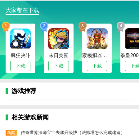
HGNYBAABLmueHDJe
大家都在下载
hgnybaablmrnlfwa
1
2
3
4
hgnybaablmwujwxk
HGNYBAABLmtaReKj
HGNYBAABLmwtveLM
疯狂决斗
末日突围
猴模拟器下载_猴哥模拟器
HGNYBAABLmshPuFn
下载
下载
下载
下
你觉得这款手机游戏怎么样？与您的朋友分享:
游戏推荐
相关游戏新闻
新闻
传奇世界法师宝宝去哪升级快（法师塔怎么完成建造）