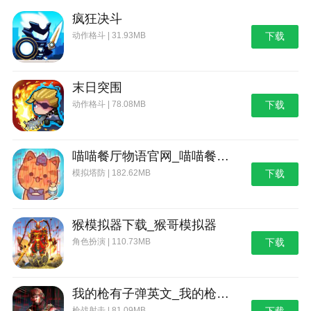
疯狂决斗
动作格斗 | 31.93MB
下载
末日突围
动作格斗 | 78.08MB
下载
喵喵餐厅物语官网_喵喵餐厅物语
模拟塔防 | 182.62MB
下载
猴模拟器下载_猴哥模拟器
角色扮演 | 110.73MB
下载
我的枪有子弹英文_我的枪有子弹
枪战射击 | 81.09MB