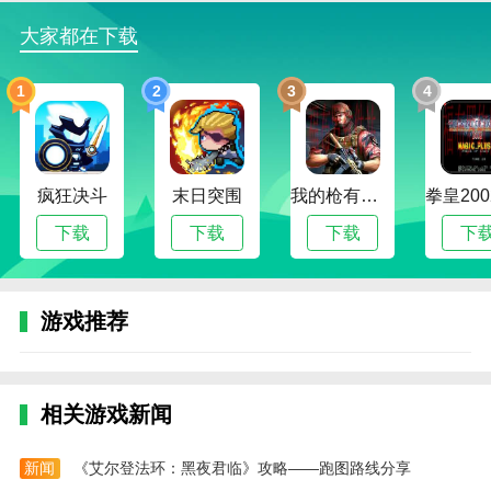
1、创新的变形系统，玩家可以在战斗中自由切换
大家都在下载
角色形态，根据战斗需要选择最佳变形，带来灵活多变
的战斗体验；
1
2
3
4
2、丰富的角色和敌人设计，每个角色都有独特的
技能，敌人也各具特色，需要玩家制定不同的战术来对
抗；
疯狂决斗
末日突围
我的枪有子弹英文_我的枪有子弹
3、精美的游戏画面与流畅的战斗动作，玩家将享
下载
下载
下载
下
受紧张刺激的战斗体验，同时感受角色变形过程的视觉
冲击；
4、多样的战斗模式与挑战，玩家不仅能体验剧情
游戏推荐
冒险，还可以进行多人合作或对战，挑战全球玩家。
变形人大作战游戏内容
1、游戏设有多个战斗场景，玩家将在不同的环境
相关游戏新闻
中进行战斗，面对各种敌人和复杂的地形挑战；
新闻
《艾尔登法环：黑夜君临》攻略——跑图路线分享
2、通过击败敌人并完成任务，玩家可以获得奖