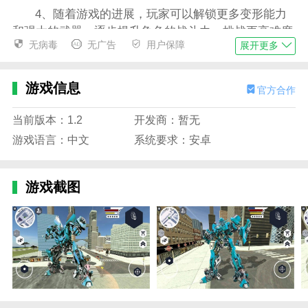
4、随着游戏的进展，玩家可以解锁更多变形能力
和强大的武器，逐步提升角色的战斗力，挑战更高难度
无病毒
无广告
用户保障
展开更多
的任务。
变形人大作战游戏玩法
游戏信息
官方合作
1、玩家可以通过简单的操作来控制角色变形，快
速切换不同形态，以适应战斗中的各种需求；
当前版本：1.2
开发商：暂无
2、游戏中有多个关卡和任务，玩家需要完成指定
游戏语言：中文
系统要求：安卓
目标，击败敌人并收集资源，用于提升角色的能力和装
备；
游戏截图
3、不同的变形形态有不同的技能和战斗方式，玩
家可以根据敌人的类型选择合适的变形形态，发挥最大
战斗力；
4、游戏内设有多种战斗模式，包括单人挑战、多
人对战等，玩家可以选择不同模式进行冒险与对战。
变形人大作战游戏特色