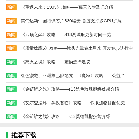
励，提升角色的能力，解锁更多强力技能和装备；
新闻
《重返未来：1999》攻略——葛天入埃及记介绍
3、游戏内有多种可变形角色和武器，玩家可以自
新闻
英伟达新中国特供芯片B30曝光 首度支持多GPU扩展
由搭配，打造最强的战斗阵容，提升战斗效率；
4、提供丰富的成就系统，玩家完成挑战任务后将
新闻
《云顶之弈》攻略——S13测试服更新时间一览
获得特殊奖励，进一步增强角色实力。
新闻
《质量效应5》攻略——镜头光晕卷土重来 开发稳步进行中
变形人大作战游戏测评
新闻
《离火之境》攻略——宠物选择建议
变形人大作战游戏凭借其独特的变形机制和创新的
战斗系统吸引了大量玩家。游戏的战斗设计非常灵活，
新闻
红色濒危、亚洲象已陷绝境！《魔域》攻略——公益全力出击
玩家可以根据敌人的种类和战斗场景自由切换形态，策
略性十足。变形人大作战游戏中的变形效果流畅，战斗
新闻
《金铲铲之战》攻略——s13黑色玫瑰羁绊效果介绍
动作酷炫，给玩家带来极具视觉冲击的体验。丰富的角
色选择和多样的任务系统也增加了游戏的可玩性，玩家
新闻
《艾尔登法环：黑夜君临》攻略——铁眼遗物搭配优先级介绍
可以不断提升角色能力和解锁新内容。
新闻
《金铲铲之战》攻略——s13莫德凯撒技能介绍
本站为您提供变形人大作战的 手机游戏 ，欢迎大
家记住本站网址，本站是您下载安卓手游app最好的网
推荐下载
站！