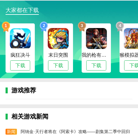
营业中。
大家都在下载
3、开始准备迎接顾客，进入柜台里面进行服务顾
客。
1
2
3
4
恐怖珍珠奶茶店完整版评测
在游戏中，玩家需要制作奶茶来响应顾客的订单。
比如最简单的泡泡茶，就是放一杯红茶，加牛奶，挖一
疯狂决斗
末日突围
我的枪有子弹英文_我的枪有子弹
勺珍珠，最后把奶茶放在封口机上，再放到餐桌上，就
下载
下载
下载
下
完成了交易。
本站为您提供恐怖珍珠奶茶店 完整版的 手机游戏
，欢迎大家记住本站网址，本站是您下载安卓手游app
游戏推荐
最好的网站！
相关游戏新闻
新闻
阿纳金·天行者将在《阿索卡》攻略——剧集第二季中回归