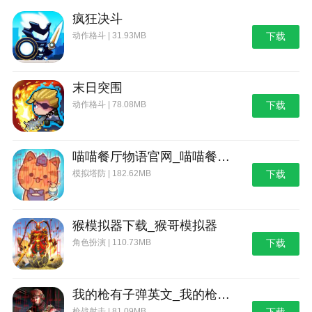
疯狂决斗
动作格斗 | 31.93MB
下载
末日突围
动作格斗 | 78.08MB
下载
喵喵餐厅物语官网_喵喵餐厅物语
模拟塔防 | 182.62MB
下载
猴模拟器下载_猴哥模拟器
角色扮演 | 110.73MB
下载
我的枪有子弹英文_我的枪有子弹
枪战射击 | 81.09MB