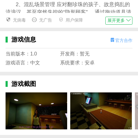
2、混乱场景管理 应对翻珍珠的孩子、故意捣乱的
流浪汉，甚至突然失控的“隐形顾客”。 通过拖动道具清
除残渣，安抚情绪失控的顾客，维持店铺的表面秩序，
无病毒
无广告
用户保障
展开更多
但黑暗中总是发生一些不寻常的事情……
3、午夜神秘事件 每晚关门后，货架上的珍珠都会
游戏信息
官方合作
消失，收银台上出现不属于这个时代的硬币，柜台后面
当前版本：1.0
开发商：暂无
的镜子里偶尔会映出丽莎从未经历过的记忆。
游戏语言：中文
系统要求：安卓
4、隐藏剧情解锁 累计卖50杯奶茶就可以解锁丽莎
小时候的日记，暴露和失踪父亲的约定； 收集“眼泪奶
茶”“血珍珠”等10种“可疑订单”会引起平行世界的可怕结
游戏截图
局。
恐怖珍珠奶茶店完整版攻略
1、在本站下载恐怖珍珠奶茶店，点击开始游戏。
(本游戏包含大喊的噪音、恐怖的画面)
2、经过五年的积蓄，我终于有足够的钱开自己的
奶茶店，开始第一天的奶茶经营，将门口的牌子设置为