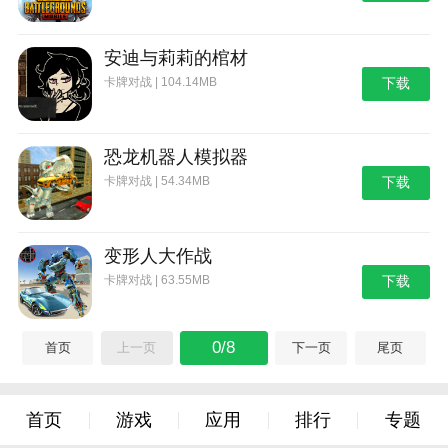
安迪与莉莉的棺材
卡牌对战 | 104.14MB
下载
恐龙机器人模拟器
卡牌对战 | 54.34MB
下载
变形人大作战
卡牌对战 | 63.55MB
下载
0/8
首页
上一页
下一页
尾页
首页
游戏
应用
排行
专题