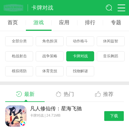
卡牌对战
首页
游戏
应用
排行
专题
全部分类
角色扮演
动作格斗
休闲益智
枪战射击
战争策略
卡牌对战
音乐舞蹈
模拟塔防
体育竞技
找物解谜
最新
热门
推荐
凡人修仙传：星海飞驰
卡牌对战 | 24.71MB
下载