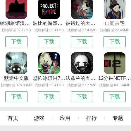
绣湖旅馆汉化版
波比的游戏时间计划高仿版
被错过的天堂隐藏结局
山间古宅
找物解谜 37.17MB
找物解谜 66.41MB
找物解谜 27.43MB
找物解谜 22.45MB
下载
下载
下载
下载
默途中文版
恐怖冰淇淋7内置作弊菜单
法兹兰的五夜后宫
12分钟NETFLIX
找物解谜 375.83MB
找物解谜 59.41MB
找物解谜 97.77MB
找物解谜 831.34MB
下载
下载
下载
下载
首页
游戏
应用
排行
专题