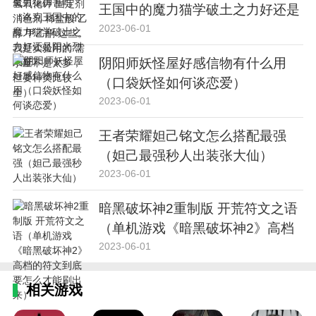
王国中的魔力猫学破土之力好还是
多，但要种类比较全）
阳光烈焰好）
2023-06-01
阴阳师妖怪屋好感信物有什么用
（口袋妖怪如何谈恋爱）
2023-06-01
王者荣耀妲己铭文怎么搭配最强
（妲己最强秒人出装张大仙）
2023-06-01
暗黑破坏神2重制版 开荒符文之语
（单机游戏《暗黑破坏神2》高档
的符文到底要怎么才能刷出来）
2023-06-01
相关游戏