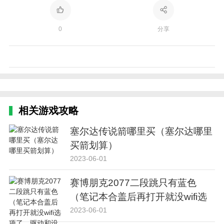
0
分享
相关游戏攻略
塞尔达传说箭哪里买（塞尔达哪里
买箭划算）
2023-06-01
赛博朋克2077二段跳只有蓝色
（笔记本合盖后再打开就没wifi选
项了，驱动和设备里都没有，驱动
2023-06-01