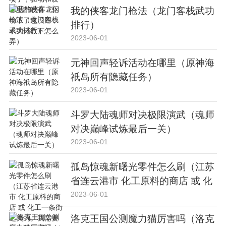
下了也没用，求大佬教下怎么弄）
我的侠客龙门枪法（龙门客栈武功
排行）
2023-06-01
元神回声轻诉活动在哪里（原神海
祇岛所有隐藏任务）
2023-06-01
斗罗大陆魂师对决极限演武（魂师
对决巅峰试炼最后一关）
2023-06-01
孤岛惊魂新曙光零件怎么刷（江苏
省连云港市 化工原料的商店 或 化
工一条街之类的。我需要氢氧化钾
2023-06-01
固定剂 消色剂 稀盐酸 乙醇 甲乙酮
洛克王国公测魔力猫厉害吗（洛克
这些。我是实验用的 需求量不是太