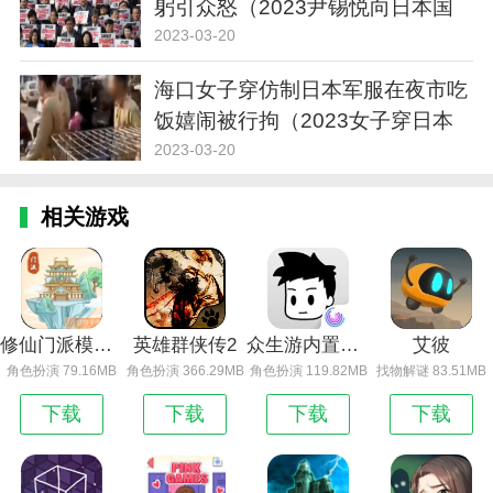
躬引众怒（2023尹锡悦向日本国
旗鞠躬）
2023-03-20
海口女子穿仿制日本军服在夜市吃
饭嬉闹被行拘（2023女子穿日本
军服被行拘）
2023-03-20
相关游戏
修仙门派模拟器
英雄群侠传2
众生游内置菜单版
艾彼
角色扮演 79.16MB
角色扮演 366.29MB
角色扮演 119.82MB
找物解谜 83.51MB
下载
下载
下载
下载