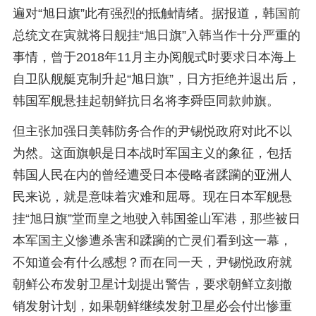
遍对“旭日旗”此有强烈的抵触情绪。据报道，韩国前
总统文在寅就将日舰挂“旭日旗”入韩当作十分严重的
事情，曾于2018年11月主办阅舰式时要求日本海上
自卫队舰艇克制升起“旭日旗”，日方拒绝并退出后，
韩国军舰悬挂起朝鲜抗日名将李舜臣同款帅旗。
但主张加强日美韩防务合作的尹锡悦政府对此不以
为然。这面旗帜是日本战时军国主义的象征，包括
韩国人民在内的曾经遭受日本侵略者蹂躏的亚洲人
民来说，就是意味着灾难和屈辱。现在日本军舰悬
挂“旭日旗”堂而皇之地驶入韩国釜山军港，那些被日
本军国主义惨遭杀害和蹂躏的亡灵们看到这一幕，
不知道会有什么感想？而在同一天，尹锡悦政府就
朝鲜公布发射卫星计划提出警告，要求朝鲜立刻撤
销发射计划，如果朝鲜继续发射卫星必会付出惨重