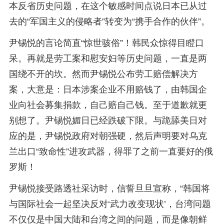
本反省历史问题，在这个敏感时间点说日本已从过
去的“军国主义的侵略者”转变为“携手合作的伙伴”。
尹锡悦的言论简直“惊世骇俗”！韩民众惊得目瞪口
呆。再就是劳工案和慰安妇等历史问题，一直是两
国绕不开的坎。然而尹锡悦公布劳工赔偿解决方
案，大意是：日本涉案企业不用赔钱了，由韩国企
业向社会募集捐款，自己赔自己钱。至于道歉就更
别想了。尹锡悦媚日已经跌破下限。与跪舔美日对
应的是，尹锡悦政府对朝强硬，然后声明要对乌克
兰出口“致命性”进攻武器，得罪了之前一直要好的俄
罗斯！
尹锡悦接受路透社采访时，信誓旦旦宣称，“韩国将
与国际社会一起坚决反对‘武力改变现状’，台湾问题
不仅仅是中国大陆和台湾之间的问题，而是像朝鲜