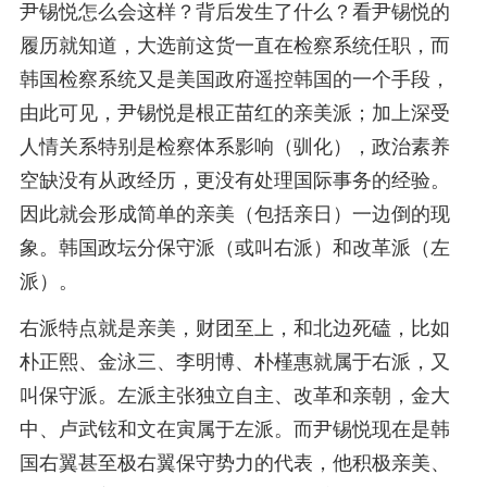
尹锡悦怎么会这样？背后发生了什么？看尹锡悦的
履历就知道，大选前这货一直在检察系统任职，而
韩国检察系统又是美国政府遥控韩国的一个手段，
由此可见，尹锡悦是根正苗红的亲美派；加上深受
人情关系特别是检察体系影响（驯化），政治素养
空缺没有从政经历，更没有处理国际事务的经验。
因此就会形成简单的亲美（包括亲日）一边倒的现
象。韩国政坛分保守派（或叫右派）和改革派（左
派）。
右派特点就是亲美，财团至上，和北边死磕，比如
朴正熙、金泳三、李明博、朴槿惠就属于右派，又
叫保守派。左派主张独立自主、改革和亲朝，金大
中、卢武铉和文在寅属于左派。而尹锡悦现在是韩
国右翼甚至极右翼保守势力的代表，他积极亲美、