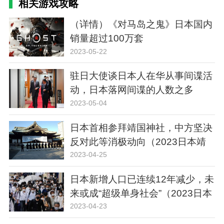
相关游戏攻略
（详情）《对马岛之鬼》日本国内
销量超过100万套
2023-05-22
驻日大使谈日本人在华从事间谍活
动，日本落网间谍的人数之多
2023-05-04
日本首相参拜靖国神社，中方坚决
反对此等消极动向（2023日本靖
国神社）
2023-04-25
日本新增人口已连续12年减少，未
来或成“超级单身社会”（2023日本
新增人口少）
2023-04-23